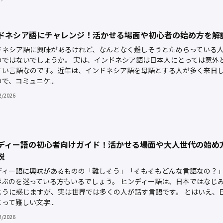
ドネシア語にチャレンジ！活かせる場面や初心者の始め方を解
ドネシア語に興味があるけれど、なんとなく難しそうとためらっている
のではないでしょうか。 実は、インドネシア語は日本人にとっては意外
すい言語なのです。近年は、インドネシア語を母語とする人が多く来日
で、コミュニケ...
2/2026
ディー語の初心者向けガイド！活かせる場面や大人世代の始め
説
ディー語に興味があるものの「難しそう」「そもそもどんな言語なの？
学ぶのを迷っている方もいるでしょう。 ヒンディー語は、日本ではなじ
ように感じますが、実は世界では多くの人が話す言語です。 とはいえ、
って難しい文字...
2/2026