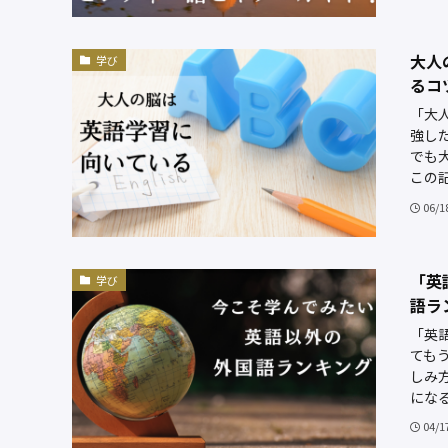
大人
学び
るコ
「大
強し
でも
この記
06/1
「英
学び
語ラ
「英
ても
しみ
になる
04/1