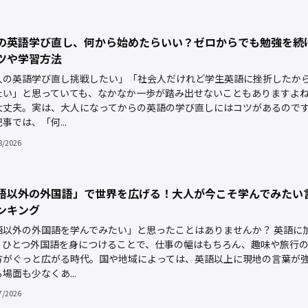
の英語学び直し、何から始めたらいい？ゼロからでも勉強を続
ツや学習方法
人の英語学び直し挑戦したい」「社会人だけれど学生英語に挫折したか
たい」と思っていても、なかなか一歩が踏み出せないこともありますよ
大丈夫。実は、大人になってからの英語の学び直しにはコツがあるので
事では、「何...
8/2026
語以外の外国語」で世界を広げる！大人が今こそ学んでみたい
ンキング
語以外の外国語を学んでみたい」と思ったことはありませんか？ 英語に
うひとつ外国語を身につけることで、仕事の幅はもちろん、趣味や旅行
方がぐっと広がる時代。国や地域によっては、英語以上に現地の言葉が
場面も少なくあ...
7/2026