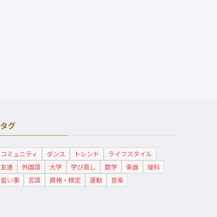
タグ
コミュニティ
ダンス
トレンド
ライフスタイル
友達
外国語
大学
学び直し
数学
楽器
理科
習い事
言語
資格・検定
運動
音楽