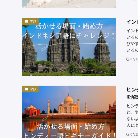
イン
学び
イン
いる
びや
いるの
07/1
ヒン
学び
を解
ヒン
と、
ない
人にと
07/1