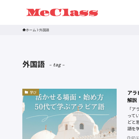
ホーム
外国語
外国語
– tag –
アラ
学び
解説
「ア
って
どと
語を学
07/1