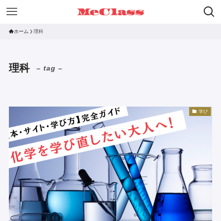
ホーム
理科
理科
– tag –
学び