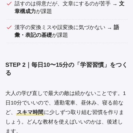
話すのは得意だが、文章にするのが苦手 →
文
章構成力
が課題
漢字の変換ミスや誤変換に気づかない →
語
彙・表記の基礎
が課題
STEP 2｜毎日10〜15分の「学習習慣」をつく
る
大人の学び直しで最大の敵は続かないことです。1
日10分でいいので、通勤電車、昼休み、寝る前な
ど、
スキマ時間
に少しずつ取り組む習慣を作りま
しょう。どんな教材を使えばいいのかは、後述し
ます。