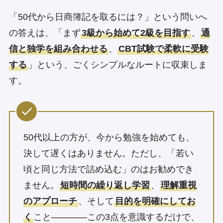
「50代から日商簿記を取るには？」という問いへ
の答えは、「まず
3級から始めて2級を目指す
、
通
信と独学を組み合わせる
、
CBT試験で柔軟に受験
する
」という、ごくシンプルなルートに収束しま
す。
50代以上の方が、今から勉強を始めても、
決して遅くはありません。ただし、「若い
頃と同じ方法で詰め込む」のはお勧めでき
ません。
短時間の繰り返し学習
、
理解重視
のアプローチ
、そして
目的を明確にしてお
く
こと————この3点を意識するだけで、