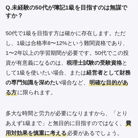
Q.未経験の50代が簿記1級を目指すのは無謀で
すか？
50代で1級を目指す方は確かに存在します。ただ
し、1級は合格率8〜12%という難関資格であり、
1〜2年以上の学習期間が必要です。50代でこの投
資が有意義になるのは、
税理士試験の受験資格
と
して1級を使いたい場合、または
経営者として財務
の専門知識を深めたい
場合など、
明確な目的があ
る方
に限られます。
多大な時間と労力が必要になりますから、「とり
あえず1級まで」と無目的に目指すのではなく、
費
用対効果を慎重に考える
必要があるでしょう。