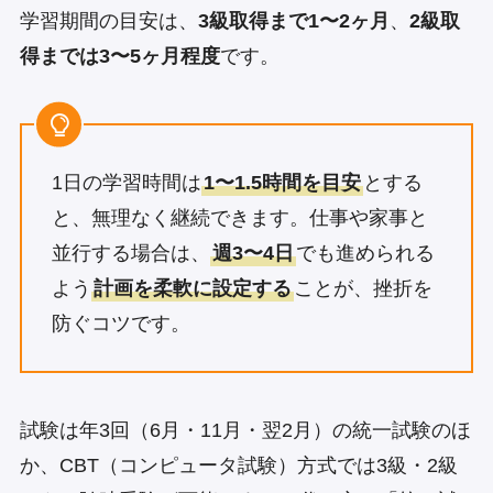
学習期間の目安は、
3級取得まで1〜2ヶ月
、
2級取
得までは3〜5ヶ月程度
です。
1日の学習時間は
1〜1.5時間を目安
とする
と、無理なく継続できます。仕事や家事と
並行する場合は、
週3〜4日
でも進められる
よう
計画を柔軟に設定する
ことが、挫折を
防ぐコツです。
試験は年3回（6月・11月・翌2月）の統一試験のほ
か、CBT（コンピュータ試験）方式では3級・2級