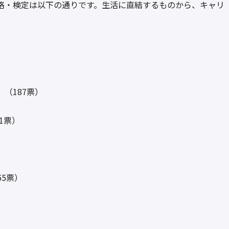
資格・検定は以下の通りです。生活に直結するものから、キャリ
（187票）
1票）
（55票）