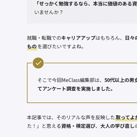
「せっかく勉強するなら、本当に価値のある資
いませんか？
就職・転職での
キャリアアップ
はもちろん、
日々
もの
を選びたいですよね。
そこで今回MeClass編集部は、
50代以上の男女
てアンケート調査を実施しました。
本記事では、そのリアルな声を反映した
取ってよ
た！」と思える
資格・検定選び
、
大人の学び直し