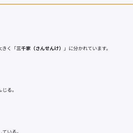
大きく「
三千家（さんせんけ）
」に分かれています。
んじる。
している。