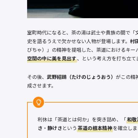
室町時代になると、茶の湯は武士や貴族の間で「
史を語るうえで欠かせない人物が登場します。
村
びちゃ）」の精神を提唱した、茶道におけるキー
空間の中に美を見出す
、という考え方を打ち立て
その後、
武野紹鴎（たけのじょうおう）
がこの精
成させます。
利休は「茶道とは何か」を突き詰め、「
和敬
さ
・
静けさ
という
茶道の根本精神
を確立しま