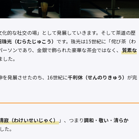
文化的な社交の場」として発展していきます。そして茶道の歴
田珠光（むらたじゅこう）
です。珠光は15世紀に「侘び茶（わ
パーソンであり、金銀で飾られた豪華な茶会ではなく、
質素な
ました。
神を発展させたのち、16世紀に
千利休（せんのりきゅう）
が完
清寂（わけいせいじゃく）
」、つまり
調和
・
敬い
・
清らか
した。