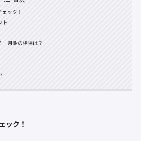
チェック！
ット
？ 月謝の相場は？
い
ェック！