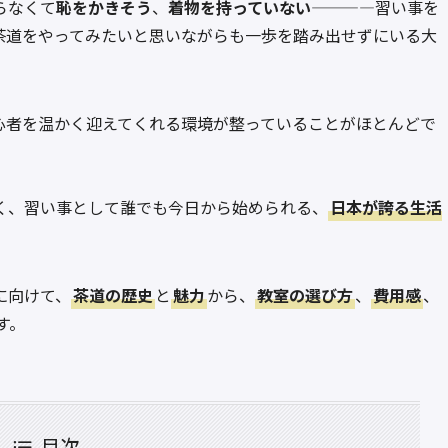
らなくて
恥をかきそう
、
着物を持っていない
————習い事を
茶道をやってみたいと思いながらも一歩を踏み出せずにいる大
心者を温かく迎えてくれる環境が整っていることがほとんどで
く、習い事として誰でも今日から始められる、
日本が誇る生活
に向けて、
茶道の歴史
と
魅力
から、
教室の選び方
、
費用感
、
す。
目次