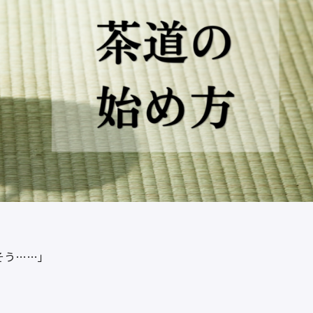
そう……」
。