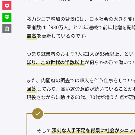
戦力シニア増加の背景には、日本社会の大きな変化
業者数は「930万人」と21年連続で前年比増を記
最高
を更新しているのです。
つまり就業者のおよそ7人に1人が65歳以上、と
ぼり、この世代の半数以上
が何らかの形で働いて
また、内閣府の調査では収入を伴う仕事をしてい
回答
しており、高い就労意欲が続いていることが
現役さながらに動ける60代、70代が増えた点が理
そして
深刻な人手不足を背景に社会がシニア