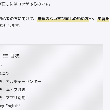
び直しにはコツがあるのです。
初心者の方に向けて、
無理のない学び直しの始め方
や、
学習を
紹介します。
目次
い
るコツ
法：カルチャーセンター
法：本・参考書
法：アプリ活用
g English!