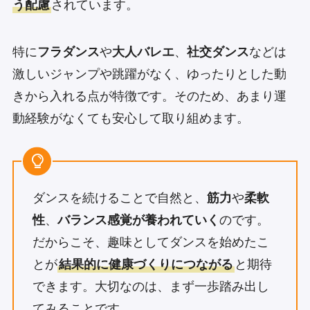
う配慮
されています。
特に
フラダンス
や
大人バレエ
、
社交ダンス
などは
激しいジャンプや跳躍がなく、ゆったりとした動
きから入れる点が特徴です。そのため、あまり運
動経験がなくても安心して取り組めます。
ダンスを続けることで自然と、
筋力
や
柔軟
性
、
バランス感覚が養われていく
のです。
だからこそ、趣味としてダンスを始めたこ
とが
結果的に健康づくりにつながる
と期待
できます。大切なのは、まず一歩踏み出し
てみることです。