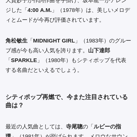
大貫妙子が作詞作曲を手掛け、坂本龍一がアレン
ジした「
4:00 A.M.
」（1978年）は、美しいメロデ
ィとムードが今再び評価されています。
角松敏生
「
MIDNIGHT GIRL
」（1983年）のグルー
ブ感が今も高い人気を誇ります。
山下達郎
「
SPARKLE
」（1980年）もシティポップを代表
する名曲だといえるでしょう。
シティポップ再燃で、今また注目されている
曲は？
最近の人気曲としては、
寺尾聰
の「
ルビーの指
環
」（1981年）が挙げられます。メロウなサウン